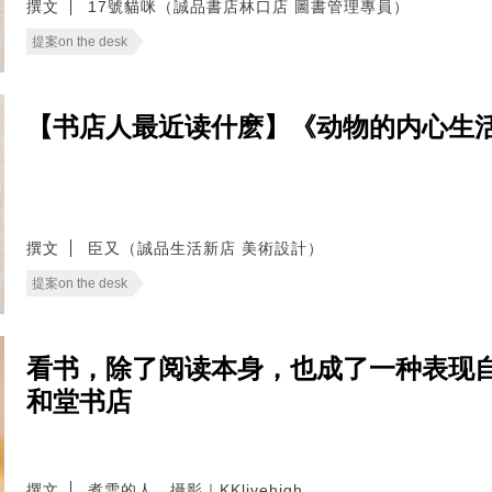
撰文
17號貓咪（誠品書店林口店 圖書管理專員）
提案on the desk
【书店人最近读什麽】《动物的内心生
撰文
臣又（誠品生活新店 美術設計）
提案on the desk
看书，除了阅读本身，也成了一种表现
和堂书店
撰文
煮雪的人．攝影｜KKlivehigh