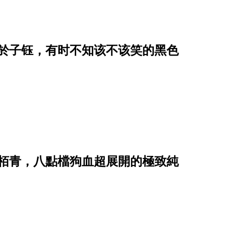
关於子钰，有时不知该不该笑的黑色
陳栢青，八點檔狗血超展開的極致純