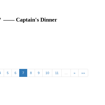
ptain's Dinner
4
5
6
7
8
9
10
11
…
»
»»