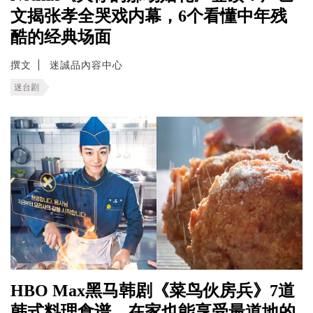
文揭张孝全哭戏内幕，6个看懂中年残
酷的经典场面
撰文
迷誠品內容中心
迷台剧
HBO Max黑马韩剧《菜鸟伙房兵》7道
韩式料理食谱，在家也能享受最道地的