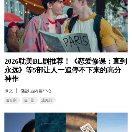
2026耽美BL剧推荐！《恋爱修课：直到
永远》等5部让人一追停不下来的高分
神作
撰文
迷誠品內容中心
迷台剧
迷日剧
迷美剧