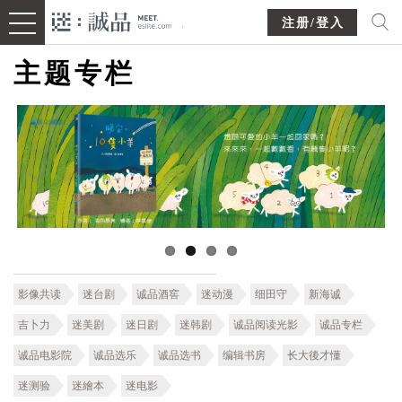
注册/登入
主题专栏
影像共读
迷台剧
诚品酒窖
迷动漫
细田守
新海诚
吉卜力
迷美剧
迷日剧
迷韩剧
诚品阅读光影
诚品专栏
诚品电影院
诚品选乐
诚品选书
编辑书房
长大後才懂
迷测验
迷繪本
迷电影