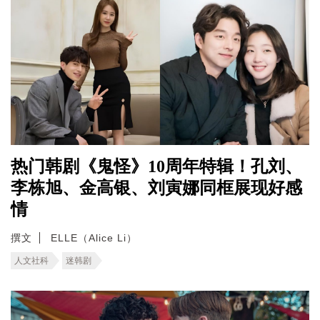
热门韩剧《鬼怪》10周年特辑！孔刘、
李栋旭、金高银、刘寅娜同框展现好感
情
撰文
ELLE（Alice Li）
人文社科
迷韩剧