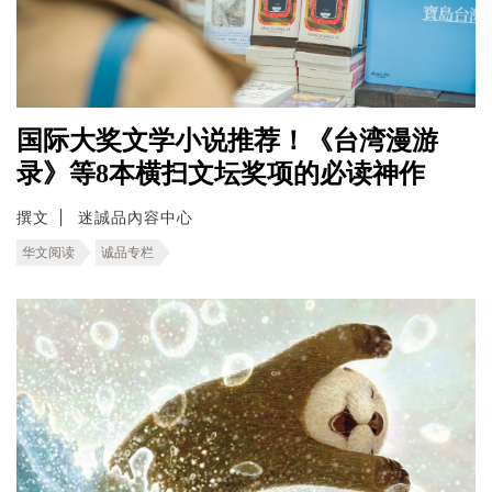
国际大奖文学小说推荐！《台湾漫游
录》等8本横扫文坛奖项的必读神作
撰文
迷誠品內容中心
华文阅读
诚品专栏