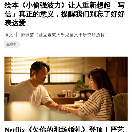
绘本《小偷强波力》让人重新想起「写
信」真正的意义，提醒我们别忘了好好
表达爱
撰文
游珮芸（國立臺東大學兒童文學研究所所長）
迷繪本
Netflix《欠你的那场婚礼》登顶！严艺