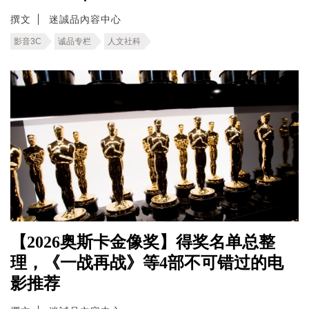
撰文
迷誠品內容中心
影音3C
诚品专栏
人文社科
【2026奥斯卡金像奖】得奖名单总整
理，《一战再战》等4部不可错过的电
影推荐