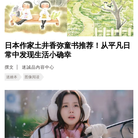
日本作家土井香弥童书推荐！从平凡日
常中发现生活小确幸
撰文
迷誠品內容中心
迷繪本
图像阅读