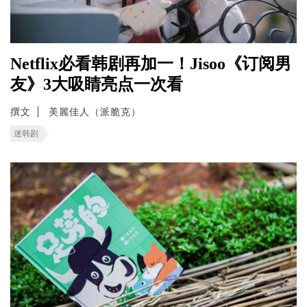
Netflix必看韩剧再加一！Jisoo《订阅男
友》3大吸睛亮点一次看
撰文
美麗佳人（派脆克）
迷韩剧