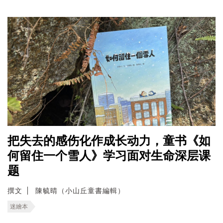
把失去的感伤化作成长动力，童书《如
何留住一个雪人》学习面对生命深层课
题
撰文
陳毓晴（小山丘童書編輯）
迷繪本