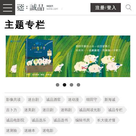
注册/登入
主题专栏
影像共读
迷台剧
诚品酒窖
迷动漫
细田守
新海诚
吉卜力
迷美剧
迷日剧
迷韩剧
诚品阅读光影
诚品专栏
诚品电影院
诚品选乐
诚品选书
编辑书房
长大後才懂
迷测验
迷繪本
迷电影