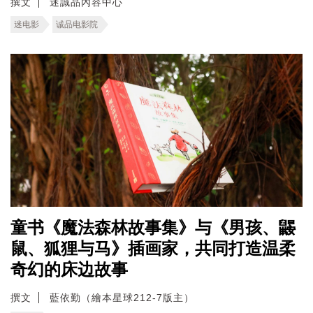
撰文
迷誠品內容中心
迷电影
诚品电影院
童书《魔法森林故事集》与《男孩、鼹
鼠、狐狸与马》插画家，共同打造温柔
奇幻的床边故事
撰文
藍依勤（繪本星球212-7版主）