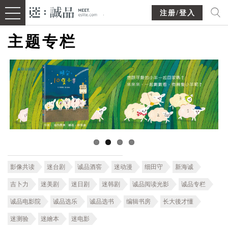
注册/登入
主题专栏
影像共读
迷台剧
诚品酒窖
迷动漫
细田守
新海诚
吉卜力
迷美剧
迷日剧
迷韩剧
诚品阅读光影
诚品专栏
诚品电影院
诚品选乐
诚品选书
编辑书房
长大後才懂
迷测验
迷繪本
迷电影