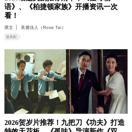
语》、《柏捷顿家族》开播资讯一次
看！
撰文
美麗佳人（Rose Tai）
迷美剧
2026贺岁片推荐！九把刀《功夫》打造
特效天花板，《孤味》导演新作《双