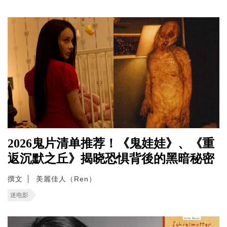
2026鬼片清单推荐！《鬼娃娃》、《重
返沉默之丘》揭晓恐惧背後的黑暗秘密
撰文
美麗佳人（Ren）
迷电影