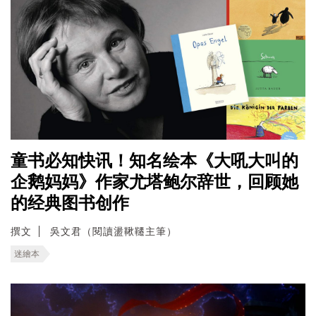
童书必知快讯！知名绘本《大吼大叫的
企鹅妈妈》作家尤塔鲍尔辞世，回顾她
的经典图书创作
撰文
吳文君（閱讀盪鞦韆主筆）
迷繪本