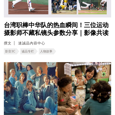
台湾职棒中华队的热血瞬间！三位运动
摄影师不藏私镜头参数分享｜影像共读
撰文
迷誠品內容中心
影音3C
诚品专栏
人物故事