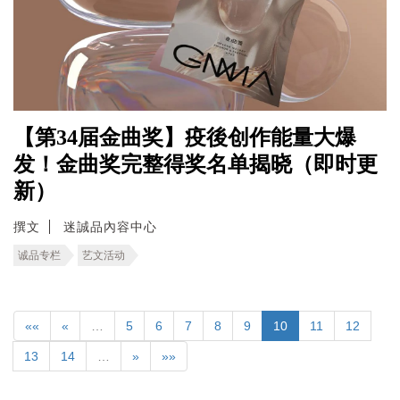
【第34届金曲奖】疫後创作能量大爆
发！金曲奖完整得奖名单揭晓（即时更
新）
撰文
迷誠品內容中心
诚品专栏
艺文活动
««
«
…
5
6
7
8
9
10
11
12
13
14
…
»
»»