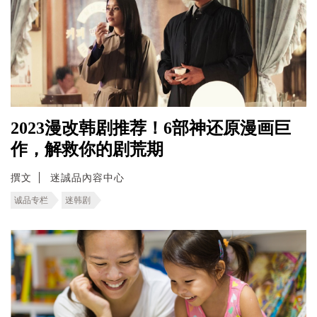
2023漫改韩剧推荐！6部神还原漫画巨
作，解救你的剧荒期
撰文
迷誠品內容中心
诚品专栏
迷韩剧