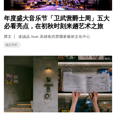
年度盛大音乐节「卫武营爵士周」五大
必看亮点，在初秋时刻来趟艺术之旅
撰文
迷誠品 feat.高雄衛武營國家藝術文化中心
诚品专栏