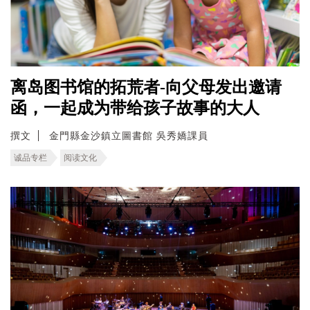
离岛图书馆的拓荒者-向父母发出邀请
函，一起成为带给孩子故事的大人
撰文
金門縣金沙鎮立圖書館 吳秀嬌課員
诚品专栏
阅读文化