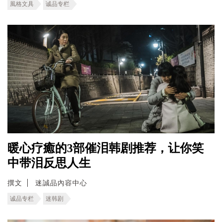
風格文具
诚品专栏
暖心疗癒的3部催泪韩剧推荐，让你笑
中带泪反思人生
撰文
迷誠品內容中心
诚品专栏
迷韩剧