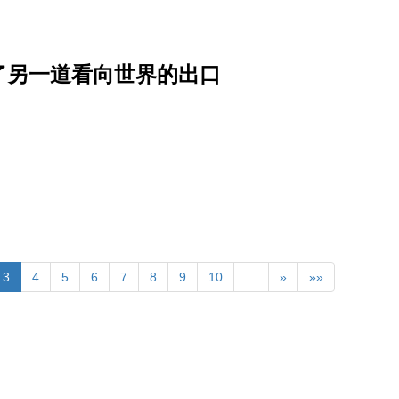
了另一道看向世界的出口
3
4
5
6
7
8
9
10
…
»
»»