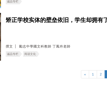
诚品专栏
矫正学校实体的壁垒依旧，学生却拥有
撰文
勵志中學國文科教師 丁鳳吟老師
诚品专栏
阅读文化
«
1
2