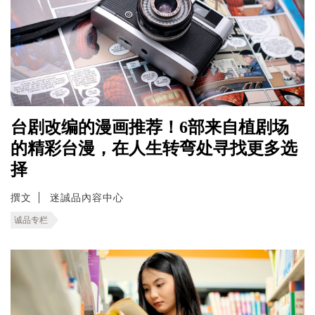
台剧改编的漫画推荐！6部来自植剧场
的精彩台漫，在人生转弯处寻找更多选
择
撰文
迷誠品內容中心
诚品专栏