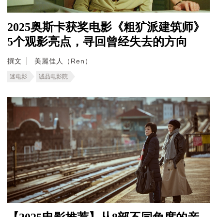
2025奥斯卡获奖电影《粗犷派建筑师》
5个观影亮点，寻回曾经失去的方向
撰文
美麗佳人（Ren）
迷电影
诚品电影院