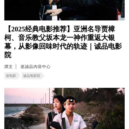
【2025经典电影推荐】亚洲名导贾樟
柯、音乐教父坂本龙一神作重返大银
幕，从影像回味时代的轨迹｜诚品电影
院
撰文
迷誠品內容中心
迷电影
诚品电影院