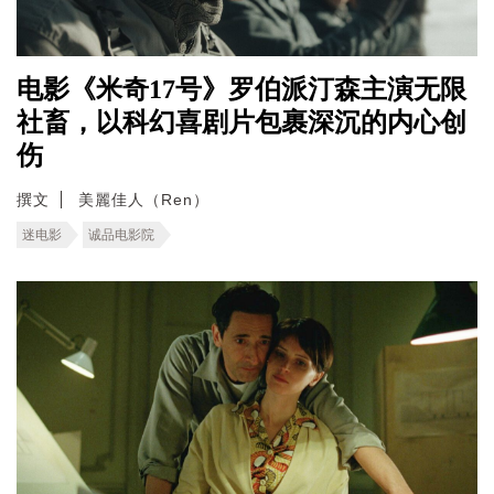
电影《米奇17号》罗伯派汀森主演无限
社畜，以科幻喜剧片包裹深沉的内心创
伤
撰文
美麗佳人（Ren）
迷电影
诚品电影院