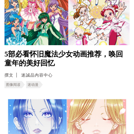
5部必看怀旧魔法少女动画推荐，唤回
童年的美好回忆
撰文
迷誠品內容中心
图像阅读
迷动漫