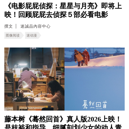
《电影屁屁侦探：星星与月亮》即将上
映！回顾屁屁去侦探５部必看电影
撰文
迷誠品內容中心
图像阅读
迷动漫
藤本树《蓦然回首》真人版2026上映！
是枝裕和指导，细腻刻划少女的动人青