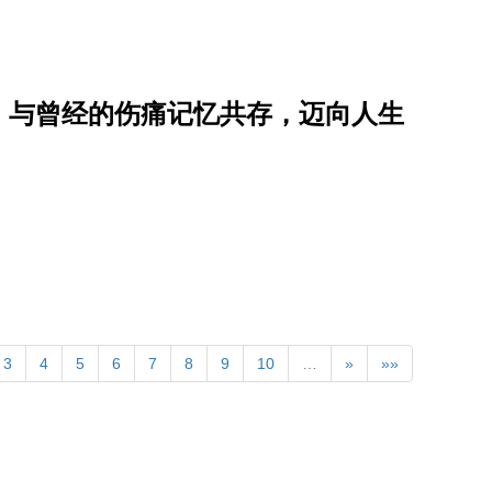
，与曾经的伤痛记忆共存，迈向人生
3
4
5
6
7
8
9
10
…
»
»»