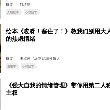
撰文
何琦瑜
人物故事
心理励志
绘本《哎呀！塞住了！》教我们别用大
的焦虑情绪
撰文
諶淑婷（繪本閱讀推廣人）
迷繪本
心理励志
《强大自我的情绪管理》带你用第二人
主权