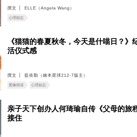
撰文
ELLE（Angela Wang）
心理励志
《猫猫的春夏秋冬，今天是什喵日？》纪
活仪式感
撰文
藍依勤（繪本星球212-7版主）
图像阅读
心理励志
亲子天下创办人何琦瑜自传《父母的旅
接住