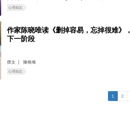
心理励志
作家陈晓唯读《删掉容易，忘掉很难》
下一阶段
撰文
陳曉唯
心理励志
1
2