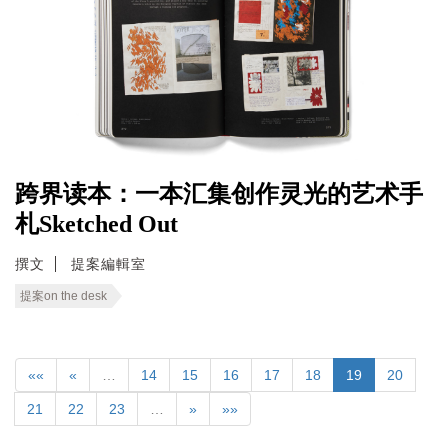
跨界读本：一本汇集创作灵光的艺术手
札Sketched Out
撰文
提案編輯室
提案on the desk
««
«
…
14
15
16
17
18
19
20
21
22
23
…
»
»»