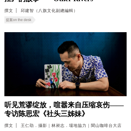
撰文
邱建智（八旗文化副總編輯）
提案on the desk
听见荒谬绽放，喧嚣来自压缩哀伤——
专访陈思宏《社头三姊妹》
撰文
王仁劭．攝影｜林昶志．場地協力｜聞山咖啡台大店