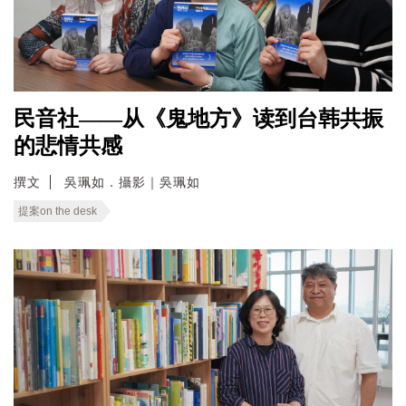
民音社——从《鬼地方》读到台韩共振
的悲情共感
撰文
吳珮如．攝影｜吳珮如
提案on the desk