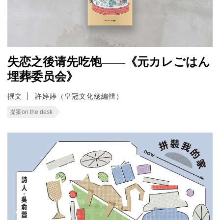
失恋之後请先吃饱——《元カレごはん
埋葬委员会》
撰文
許婷婷（皇冠文化總編輯）
提案on the desk