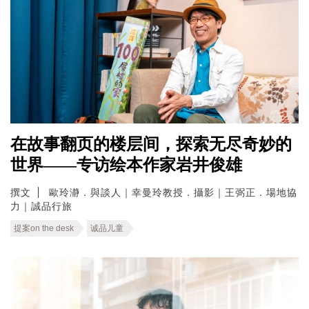
在故事翻页的楼层间，探索无尽奇妙的
世界——专访绘本作家岩井俊雄
撰文
歐玲瀞．與談人｜幸曼玲教授．攝影｜王弼正．場地協
力｜誠品行旅
提案on the desk
诚品儿童