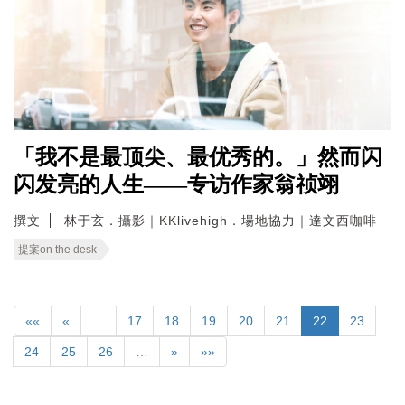
「我不是最顶尖、最优秀的。」然而闪
闪发亮的人生——专访作家翁祯翊
撰文
林于玄．攝影｜KKlivehigh．場地協力｜達文西咖啡
提案on the desk
««
«
…
17
18
19
20
21
22
23
24
25
26
…
»
»»