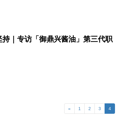
坚持｜专访「御鼎兴酱油」第三代职
«
1
2
3
4