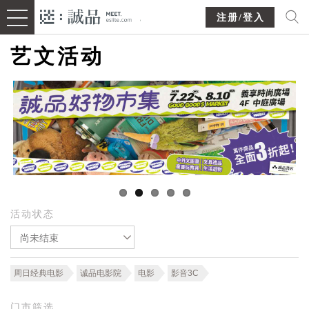
注册/登入
艺文活动
活动状态
尚未结束
周日经典电影
诚品电影院
电影
影音3C
门市筛选