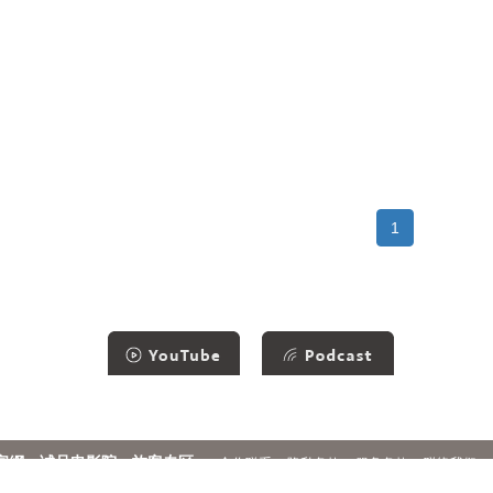
1
官網
诚品电影院
旅客专区
合作联系
隐私条款
服务条款
联络我们
2026 © THE ESLITE SPECTRUM CORPORATION. ALL RIGHTS RESERVED