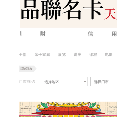
全部
亲子家庭
展览
讲座
课程
电影
尋味玩食
门市筛选
选择地区
选择门市