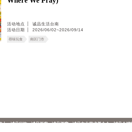
Where We Pray)
活动地点
诚品生活台南
活动日期
2026/06/02~2026/09/14
尋味玩食
南区门市
線上
诚品行旅
诚品画廊
诚品酒窖
诚品文化艺术基金会
誠品全球