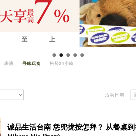
表演
寻味玩食
松菸24小時
活动日期
诚品生活台南 恁兜拢按怎拜？ 从餐桌到神桌的