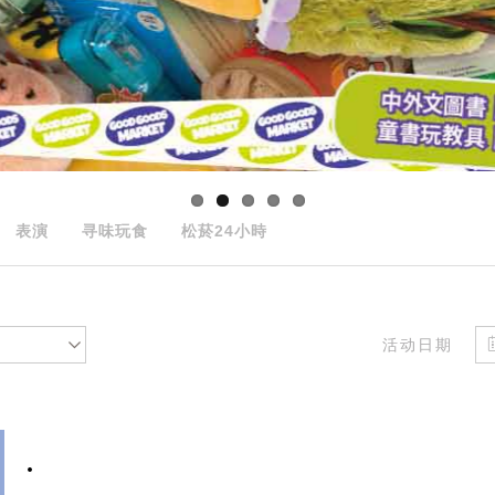
表演
寻味玩食
松菸24小時
活动日期
.