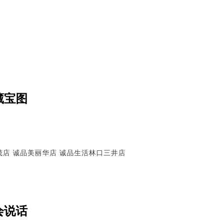
藏宝图
茂店
诚品美丽华店
诚品生活林口三井店
会说话