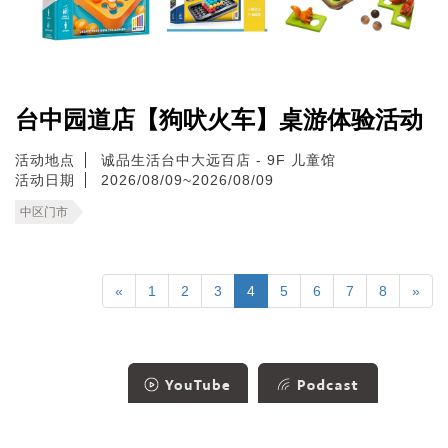
台中园道店【狗吠火车】桌游体验活动
活动地点
诚品生活台中大远百店 - 9F 儿童馆
活动日期
2026/08/09~2026/08/09
中区门市
«
1
2
3
4
5
6
7
8
»