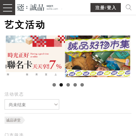
注册/登入
艺文活动
活动状态
尚未结束
诚品讲堂
门市筛选