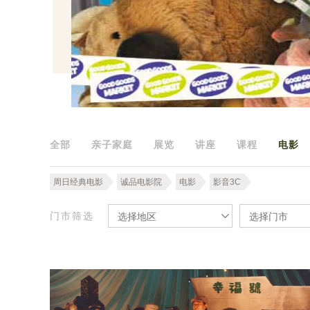
全部
亲子家庭
展览
讲座
课程
电影
周日经典电影
诚品电影院
电影
影音3C
门市筛选
选择地区
选择门市