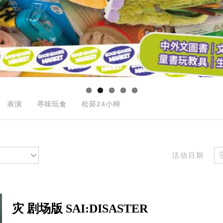
表演
寻味玩食
松菸24小時
活动日期
灾 剧场版 SAI:DISASTER