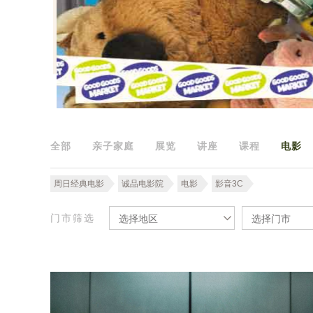
全部
亲子家庭
展览
讲座
课程
电影
周日经典电影
诚品电影院
电影
影音3C
门市筛选
选择地区
选择门市