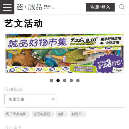
注册/登入
艺文活动
活动状态
尚未结束
周日经典电影
诚品电影院
电影
影音3C
门市筛选