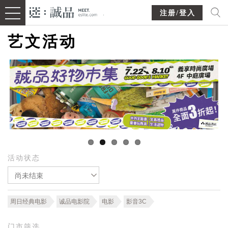
注册/登入
艺文活动
活动状态
尚未结束
周日经典电影
诚品电影院
电影
影音3C
门市筛选