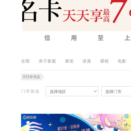
全部
亲子家庭
展览
讲座
课程
电影
不打烊书店
门市筛选
选择地区
选择门市