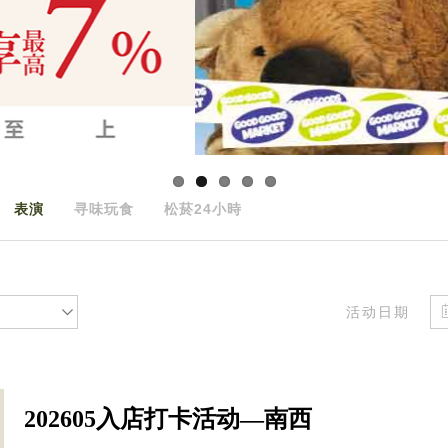
表演
寻味玩食
松菸24小時
活动日期
202605入店打卡活动—南西