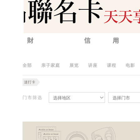
全部
亲子家庭
展览
讲座
课程
电影
迷打卡
门市筛选
选择地区
选择门市