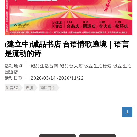
(建立中)诚品书店 台语情歌遶境｜语言
是流动的诗
活动地点
诚品生活台南
诚品台大店
诚品生活松烟
诚品生活
园道店
活动日期
2026/03/14~2026/11/22
影音3C
表演
南区门市
1