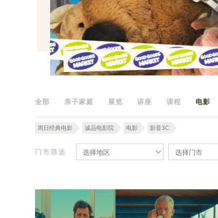
全部
亲子家庭
展览
讲座
课程
电影
周日经典电影
诚品电影院
电影
影音3C
门市筛选
选择地区
选择门市