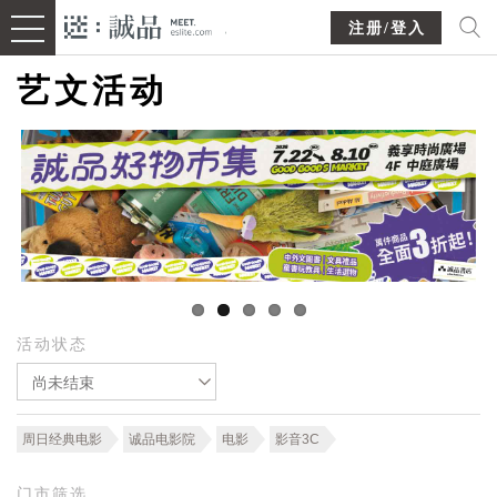
注册/登入
艺文活动
活动状态
尚未结束
周日经典电影
诚品电影院
电影
影音3C
门市筛选