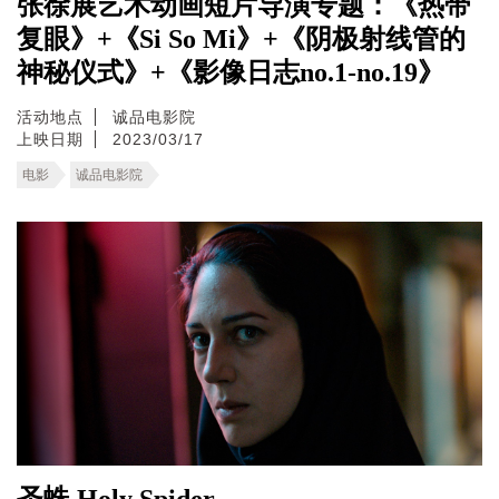
张徐展艺术动画短片导演专题：《热带
复眼》+《Si So Mi》+《阴极射线管的
神秘仪式》+《影像日志no.1-no.19》
活动地点
诚品电影院
上映日期
2023/03/17
电影
诚品电影院
圣蛛 Holy Spider