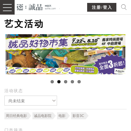
注册/登入
艺文活动
活动状态
尚未结束
周日经典电影
诚品电影院
电影
影音3C
门市筛选