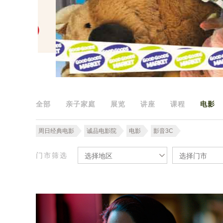
全部
亲子家庭
展览
讲座
课程
电影
周日经典电影
诚品电影院
电影
影音3C
门市筛选
选择地区
选择门市