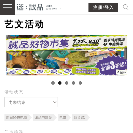
注册/登入
艺文活动
活动状态
尚未结束
周日经典电影
诚品电影院
电影
影音3C
门市筛选