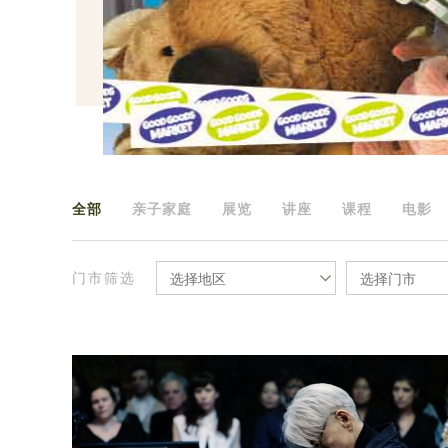
全部
亲子家庭
展览
讲座
课程
电影
门市筛选
选择地区
选择门市