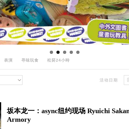
表演
寻味玩食
松菸24小時
活动日期
坂本龙一：async纽约现场 Ryuichi Sakamoto: 
Armory