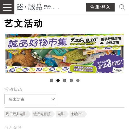
注册/登入
艺文活动
活动状态
尚未结束
周日经典电影
诚品电影院
电影
影音3C
门市筛选