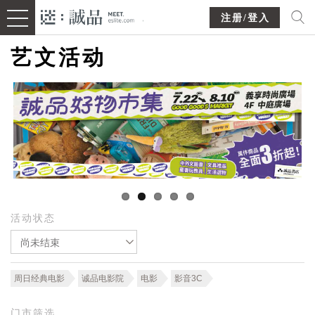
注册/登入
艺文活动
活动状态
尚未结束
周日经典电影
诚品电影院
电影
影音3C
门市筛选