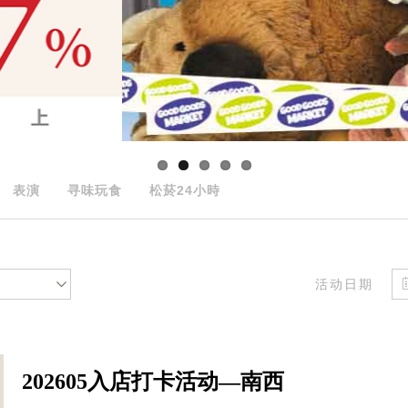
表演
寻味玩食
松菸24小時
活动日期
202605入店打卡活动—南西