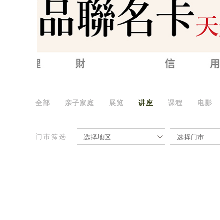
全部
亲子家庭
展览
讲座
课程
电影
门市筛选
选择地区
选择门市