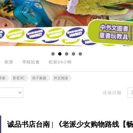
表演
寻味玩食
松菸24小時
讲座
影音3C
亲子家庭
外文阅读
活动日期
诚品书店台南 | 《老派少女购物路线【