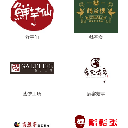
鲜芋仙
鹤茶楼
盐梦工场
鹿窑菇事