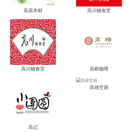
高原木材
高川鳗食堂
高川鳗食堂
高桥咖哩
高雄空厨
高记