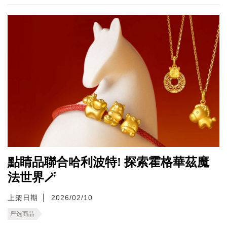
點睛品聯合哈利波特! 探索霍格華茲魔
法世界🪄
上架日期
2026/02/10
严选商品