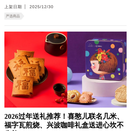
上架日期
2025/12/30
严选商品
2026过年送礼推荐！喜憨儿联名几米、
福字瓦煎烧、兴波咖啡礼盒送进心坎不