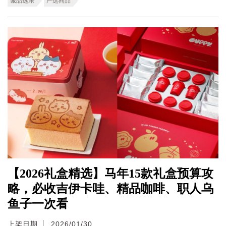
诚品选乐
严选商品
【2026礼盒精选】马年15款礼盒预算攻
略，必收吉伊卡哇、精品咖啡、职人乌
鱼子一次看
上架日期
2026/01/30