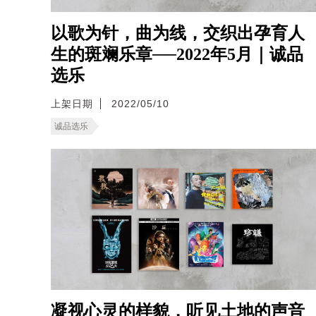
以歌为针，曲为线，交织出孕育人
生的斑斓乐章──2022年5月｜诚品
选乐
上架日期
2022/05/10
诚品选乐
凝视心灵的样貌，听见土地的声音