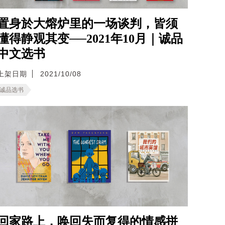
置身於大熔炉里的一场谈判，皆须
懂得静观其变──2021年10月｜诚品
中文选书
上架日期
2021/10/08
诚品选书
回家路上，唤回失而复得的情感拼