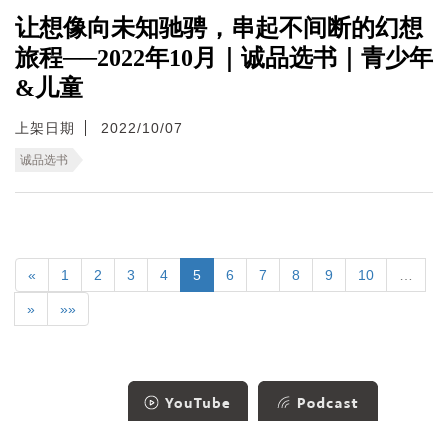
让想像向未知驰骋，串起不间断的幻想
旅程──2022年10月｜诚品选书｜青少年
&儿童
上架日期
2022/10/07
诚品选书
«
1
2
3
4
5
6
7
8
9
10
…
»
»»