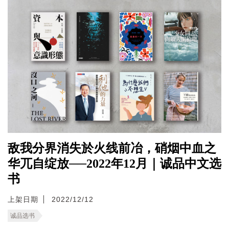
敌我分界消失於火线前冶，硝烟中血之
华兀自绽放──2022年12月｜诚品中文选
书
上架日期
2022/12/12
诚品选书