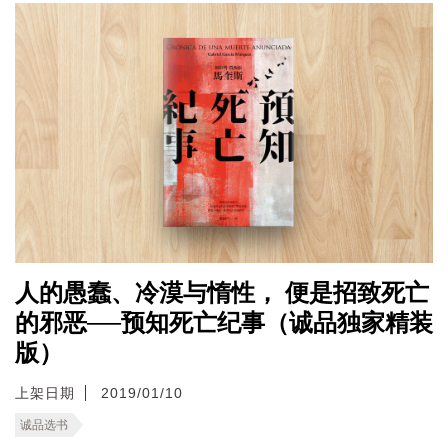
人的愚蠢、冷漠与惰性， 便是招致死亡
的邪恶──预知死亡纪事（诚品独家精装
版）
上架日期
2019/01/10
诚品选书