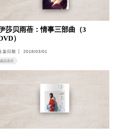
伊莎贝雨蓓：情事三部曲（3
DVD）
上架日期
2018/03/01
诚品选乐