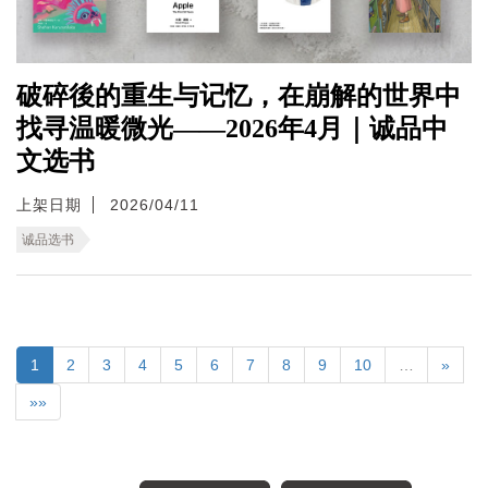
破碎後的重生与记忆，在崩解的世界中
找寻温暖微光——2026年4月｜诚品中
文选书
上架日期
2026/04/11
诚品选书
1
2
3
4
5
6
7
8
9
10
…
»
»»