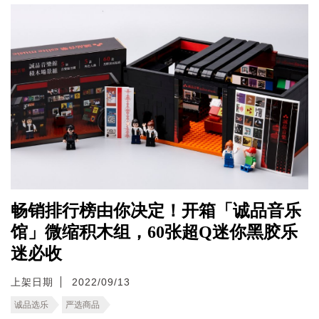
畅销排行榜由你决定！开箱「诚品音乐
馆」微缩积木组，60张超Q迷你黑胶乐
迷必收
上架日期
2022/09/13
诚品选乐
严选商品