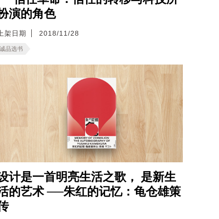
扮演的角色
上架日期
2018/11/28
诚品选书
设计是一首明亮生活之歌， 是新生
活的艺术 ──朱红的记忆：龟仓雄策
传