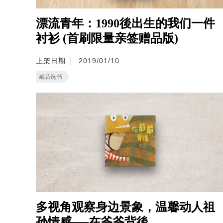
漂流青年：1990後出生的我们一件
衬衫 (首刷限量亲签赠品版)
上架日期
2019/01/10
诚品选书
多视角观察身边景象，温馨动人祖
孙情感──在爷爷背後