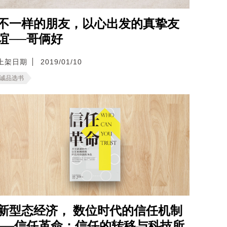
不一样的朋友，以心出发的真挚友
谊──哥俩好
上架日期
2019/01/10
诚品选书
新型态经济， 数位时代的信任机制
──信任革命：信任的转移与科技所