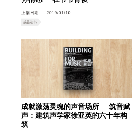
上架日期
2019/01/10
诚品选书
成就激荡灵魂的声音场所──筑音赋
声：建筑声学家徐亚英的六十年构
筑