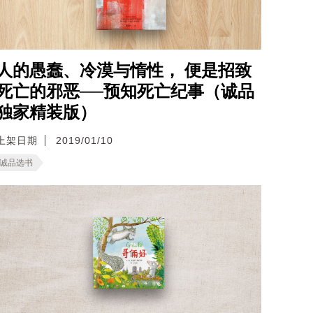
人的愚蠢、冷漠与惰性， 便是招致
死亡的邪恶──预知死亡纪事（诚品
独家精装版）
上架日期
2019/01/10
诚品选书