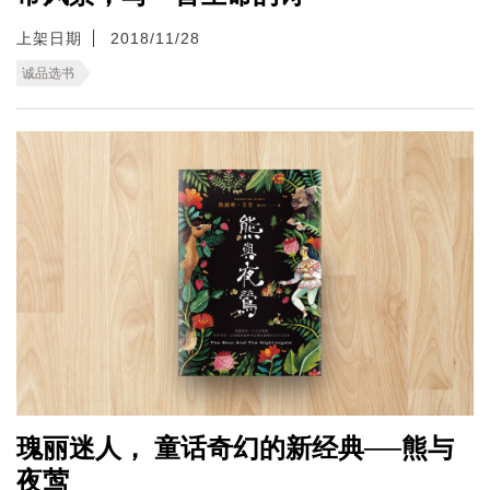
上架日期
2018/11/28
诚品选书
瑰丽迷人， 童话奇幻的新经典──熊与
夜莺