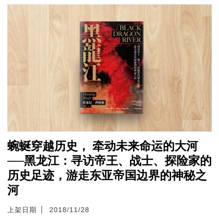
蜿蜒穿越历史， 牵动未来命运的大河
──黑龙江：寻访帝王、战士、探险家的
历史足迹，游走东亚帝国边界的神秘之
河
上架日期
2018/11/28