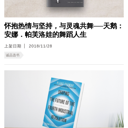
怀抱热情与坚持，与灵魂共舞──天鹅：
安娜．帕芙洛娃的舞蹈人生
上架日期
2018/11/28
诚品选书