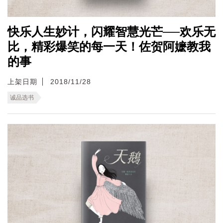
快乐人生妙计，闪耀智慧光芒──欢乐无
比，精彩爆笑的每一天！佐贺阿嬷教我
的事
上架日期
2018/11/28
诚品选书