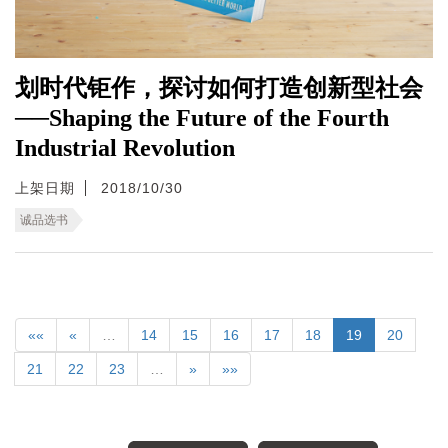
划时代钜作，探讨如何打造创新型社会
──Shaping the Future of the Fourth
Industrial Revolution
上架日期
2018/10/30
诚品选书
««
«
…
14
15
16
17
18
19
20
21
22
23
…
»
»»