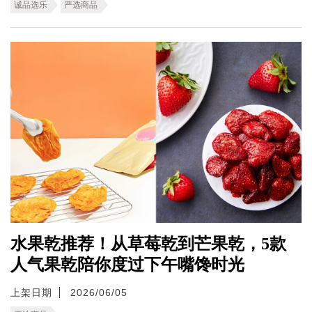
诚品选乐
严选商品
水果乾推荐！从草莓乾到芒果乾，5款
人气果乾陪你度过下午嘴馋时光
上架日期
2026/06/05