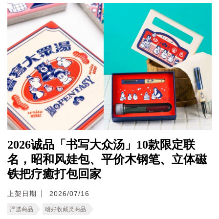
2026诚品「书写大众汤」10款限定联
名，昭和风娃包、平价木钢笔、立体磁
铁把疗癒打包回家
上架日期
2026/07/16
严选商品
嗜好收藏类商品