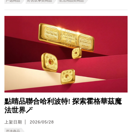
严选商品
野营炊事类商品
生活用品类商品
點睛品聯合哈利波特! 探索霍格華茲魔
法世界🪄
上架日期
2026/05/28
严选商品