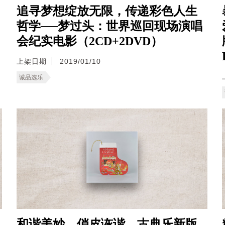
追寻梦想绽放无限，传递彩色人生
哲学──梦过头：世界巡回现场演唱
会纪实电影（2CD+2DVD）
上架日期
2019/01/10
诚品选乐
和谐美妙、俏皮诙谐，古典乐新版