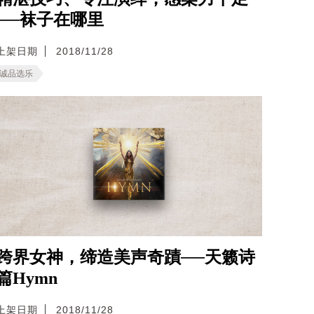
──袜子在哪里
上架日期
2018/11/28
诚品选乐
跨界女神，缔造美声奇蹟──天籁诗
篇Hymn
上架日期
2018/11/28