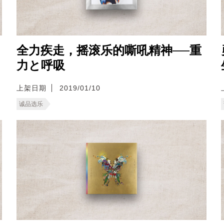
全力疾走，摇滚乐的嘶吼精神──重
力と呼吸
上架日期
2019/01/10
诚品选乐