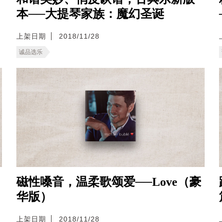
本──大提琴家族：魔幻圣诞
上架日期
2018/11/28
诚品选乐
磁性嗓音，温柔歌颂爱──Love（豪
华版）
上架日期
2018/11/28