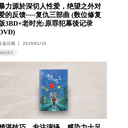
暴力源於深切人性爱，绝望之外对
爱的反馈──复仇三部曲 (数位修复
版3BD+老时光:原罪犯幕後记录
DVD)
上架日期
2019/01/10
诚品选乐
精湛技巧、专注演绎，感染力十足