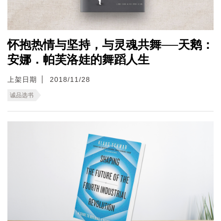
怀抱热情与坚持，与灵魂共舞──天鹅：
安娜．帕芙洛娃的舞蹈人生
上架日期
2018/11/28
诚品选书