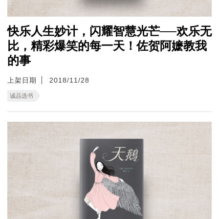
快乐人生妙计，闪耀智慧光芒──欢乐无
比，精彩爆笑的每一天！佐贺阿嬷教我
的事
上架日期
2018/11/28
诚品选书