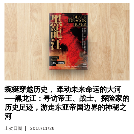
蜿蜒穿越历史， 牵动未来命运的大河
──黑龙江：寻访帝王、战士、探险家的
历史足迹，游走东亚帝国边界的神秘之
河
上架日期
2018/11/28