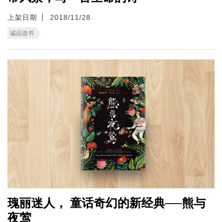
上架日期
2018/11/28
诚品选书
瑰丽迷人， 童话奇幻的新经典──熊与
夜莺