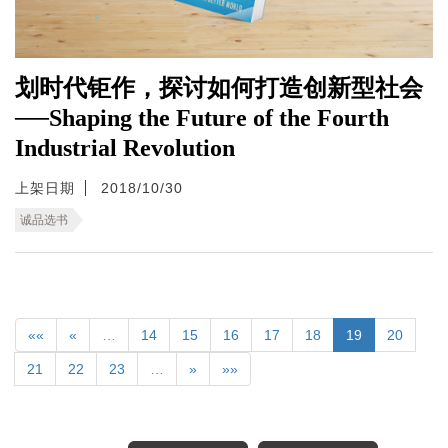
划时代钜作，探讨如何打造创新型社会
──Shaping the Future of the Fourth
Industrial Revolution
上架日期
2018/10/30
诚品选书
««
«
…
14
15
16
17
18
19
20
21
22
23
…
»
»»